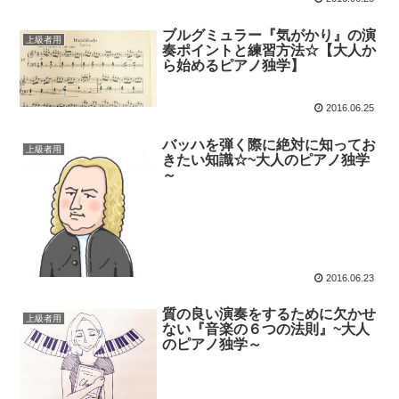
ブルグミュラー『気がかり』の演
上級者用
奏ポイントと練習方法☆【大人か
ら始めるピアノ独学】
2016.06.25
バッハを弾く際に絶対に知ってお
上級者用
きたい知識☆~大人のピアノ独学
～
2016.06.23
質の良い演奏をするために欠かせ
上級者用
ない『音楽の６つの法則』~大人
のピアノ独学～