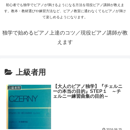
初心者でも独学でピアノが弾けるようになる方法を現役ピアノ講師が教えま
す。教本・教材選びや練習方法など、ピアノ教室に通わなくてもピアノが弾け
て楽しめるようになります。
独学で始めるピアノ上達のコツ／現役ピアノ講師が教
えます
上級者用
【大人のピアノ独学】『チェルニ
上級者用
ーの本当の目的』STEP１ ～チ
ェルニー練習曲集の目的～
2016.06.25