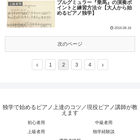
ブルグミュラー『乗馬』の演奏ポ
上級者用
イントと練習方法☆【大人から始
めるピアノ独学】
2016.06.16
次のページ
1
2
3
4
独学で始めるピアノ上達のコツ／現役ピアノ講師が教
えます
初心者用
中級者用
上級者用
独学経験談