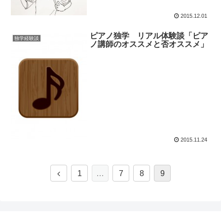
2015.12.01
ピアノ独学 リアル体験談「ピア
独学経験談
ノ講師のオススメと否オススメ」
2015.11.24
1
…
7
8
9