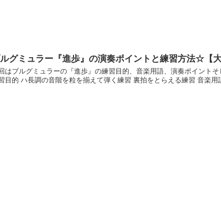
ブルグミュラー『進歩』の演奏ポイントと練習方法☆【
回はブルグミュラーの『進歩』の練習目的、音楽用語、演奏ポイントそし
習目的 ハ長調の音階を粒を揃えて弾く練習 裏拍をとらえる練習 音楽用語 Alle