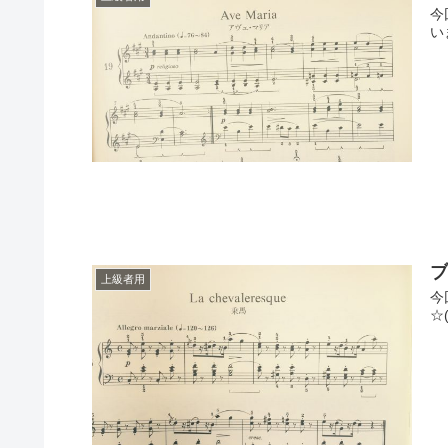
今
い
上級者用
今
☆