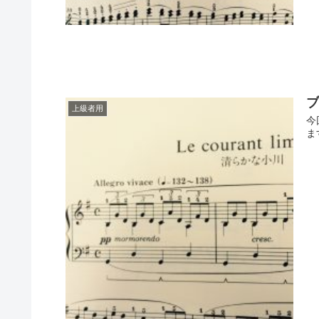
上級者用
今
ま