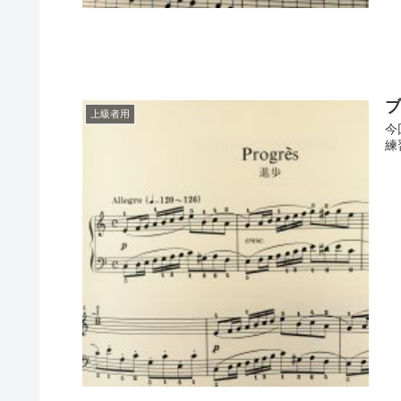
上級者用
今
練