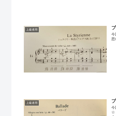
上級者用
今
思
上級者用
今
☆