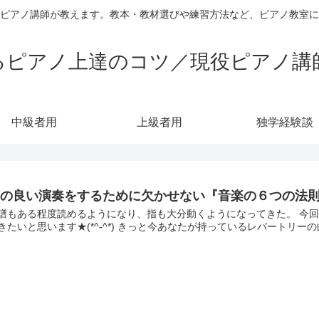
ピアノ講師が教えます。教本・教材選びや練習方法など、ピアノ教室
るピアノ上達のコツ／現役ピアノ講
中級者用
上級者用
独学経験談
質の良い演奏をするために欠かせない『音楽の６つの法則
譜もある程度読めるようになり、指も大分動くようになってきた。 今
きたいと思います★(*^-^*) きっと今あなたが持っているレパートリー