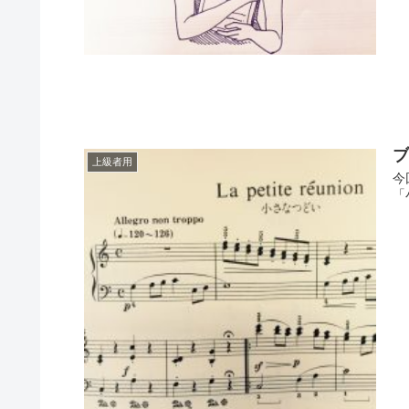
上級者用
今
「