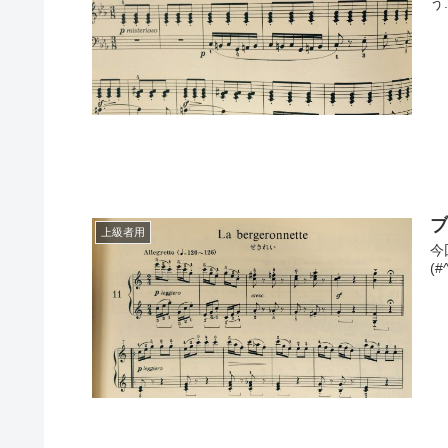
う.
上級者用
今
(