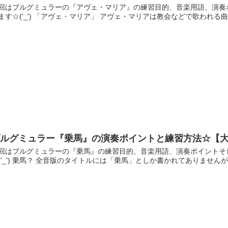
回はブルグミュラーの『アヴェ・マリア』の練習目的、音楽用語、演奏
ます☆('_') 「アヴェ・マリア」 アヴェ・マリアは教会などで歌われる曲
ブルグミュラー『乗馬』の演奏ポイントと練習方法☆【
回はブルグミュラーの『乗馬』の練習目的、音楽用語、演奏ポイントそ
('_') 乗馬？ 全音版のタイトルには「乗馬」としか書かれてありません