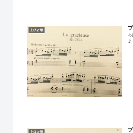
上級者用
今
ま
上級者用