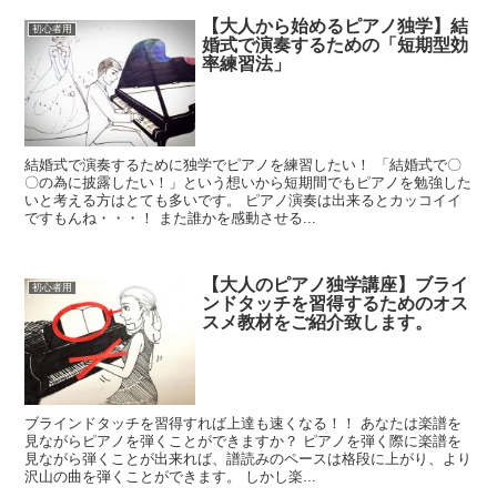
【大人から始めるピアノ独学】結
初心者用
婚式で演奏するための「短期型効
率練習法」
結婚式で演奏するために独学でピアノを練習したい！ 「結婚式で〇
〇の為に披露したい！」という想いから短期間でもピアノを勉強した
いと考える方はとても多いです。 ピアノ演奏は出来るとカッコイイ
ですもんね・・・！ また誰かを感動させる...
【大人のピアノ独学講座】ブライ
初心者用
ンドタッチを習得するためのオス
スメ教材をご紹介致します。
ブラインドタッチを習得すれば上達も速くなる！！ あなたは楽譜を
見ながらピアノを弾くことができますか？ ピアノを弾く際に楽譜を
見ながら弾くことが出来れば、譜読みのペースは格段に上がり、より
沢山の曲を弾くことができます。 しかし楽...