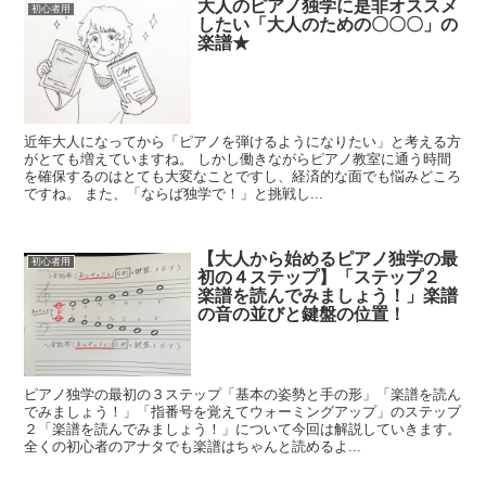
大人のピアノ独学に是非オススメ
初心者用
したい「大人のための〇〇〇」の
楽譜★
近年大人になってから「ピアノを弾けるようになりたい」と考える方
がとても増えていますね。 しかし働きながらピアノ教室に通う時間
を確保するのはとても大変なことですし、経済的な面でも悩みどころ
ですね。 また、「ならば独学で！」と挑戦し...
【大人から始めるピアノ独学の最
初心者用
初の４ステップ】「ステップ２
楽譜を読んでみましょう！」楽譜
の音の並びと鍵盤の位置！
ピアノ独学の最初の３ステップ「基本の姿勢と手の形」「楽譜を読ん
でみましょう！」「指番号を覚えてウォーミングアップ」のステップ
２「楽譜を読んでみましょう！」について今回は解説していきます。
全くの初心者のアナタでも楽譜はちゃんと読めるよ...