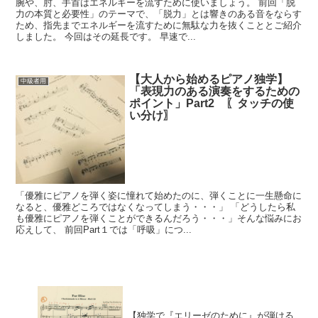
腕や、肘、手首はエネルギーを流すために使いましょう。 前回「脱
力の本質と必要性」のテーマで、「脱力」とは響きのある音をならす
ため、指先までエネルギーを流すために無駄な力を抜くこととご紹介
しました。 今回はその延長です。 早速で...
【大人から始めるピアノ独学】
中級者用
「表現力のある演奏をするための
ポイント」Part2 〖タッチの使
い分け〗
「優雅にピアノを弾く姿に憧れて始めたのに、弾くことに一生懸命に
なると、優雅どころではなくなってしまう・・・」 「どうしたら私
も優雅にピアノを弾くことができるんだろう・・・」そんな悩みにお
応えして、 前回Part１では「呼吸」につ...
【独学で『エリーゼのために』が弾ける