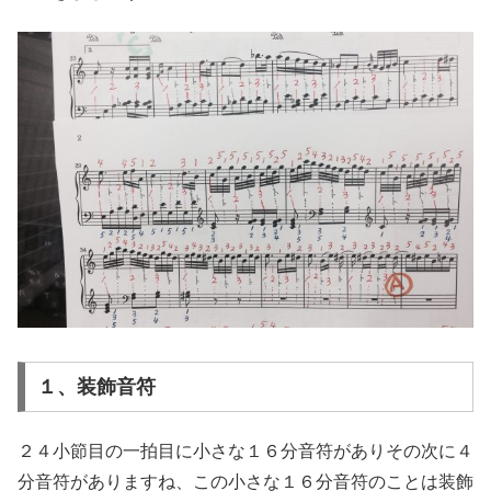
１、装飾音符
２４小節目の一拍目に小さな１６分音符がありその次に４
分音符がありますね、この小さな１６分音符のことは装飾