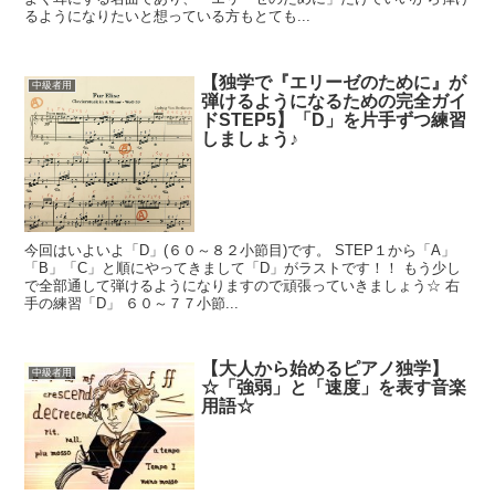
るようになりたいと想っている方もとても...
【独学で『エリーゼのために』が
中級者用
弾けるようになるための完全ガイ
ドSTEP5】「D」を片手ずつ練習
しましょう♪
今回はいよいよ「D」(６０～８２小節目)です。 STEP１から「A」
「B」「C」と順にやってきまして「D」がラストです！！ もう少し
で全部通して弾けるようになりますので頑張っていきましょう☆ 右
手の練習「D」 ６０～７７小節...
【大人から始めるピアノ独学】
中級者用
☆「強弱」と「速度」を表す音楽
用語☆