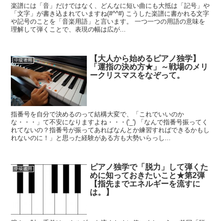
楽譜には「音」だけではなく、どんなに短い曲にも大抵は「記号」や
「文字」が書き込まれていますね(#^^#) こうした楽譜に書かれる文字
や記号のことを「音楽用語」と言います。 一つ一つの用語の意味を
理解して弾くことで、表現の幅は広が...
【大人から始めるピアノ独学】
中級者用
「運指の決め方★」～戦場のメリ
ークリスマスをなぞって。
指番号を自分で決めるのって結構大変で、「これでいいのか
な・・・」て不安になりますよね・・・('_') 「なんで指番号振ってく
れてないの？指番号が振ってあればなんとか練習すればできるかもし
れないのに！」と思った経験がある方も大勢いらっし...
ピアノ独学で「脱力」して弾くた
中級者用
めに知っておきたいこと★第2弾
【指先までエネルギーを流すに
は。】