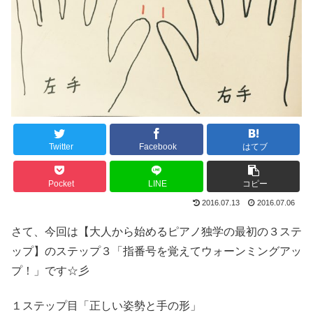
Twitter
Facebook
はてブ
Pocket
LINE
コピー
2016.07.13
2016.07.06
さて、今回は【大人から始めるピアノ独学の最初の３ステ
ップ】のステップ３「指番号を覚えてウォーンミングアッ
プ！」です☆彡
１ステップ目「正しい姿勢と手の形」