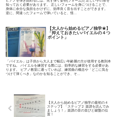
ピアノを弾き始めるには、先ず弾く姿勢(フォーム)と正しい手の形を
知っておく必要があります。 正しいフォームを身につけることで、
身体に余分な負担をかけずに、効率良く音を出すことができます。
逆に、間違ったフォームで弾いていると、怪...
【大人から始めるピアノ独学★】
初心者用
「抑えておきたいバイエルの４つ
ポイント」
「バイエル」は子供から大人まで幅広い年齢層の方が使用する教則本
ですね。 バイエルを練習する際には、効率的な練習をする必要があ
ります。 ピアノ教室に通っていれば、練習曲の概念や「どこに気を
つけて弾くべき」なのかを知ることができ、そ...
【大人から始めるピアノ独学の最初の４
ステップ】「ステップ２ 楽譜を読んでみ
ましょう！」楽譜の音の並びと鍵盤の位
置！